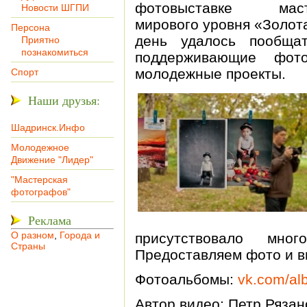
фотовыставке маст
Новости ШГПИ
мирового уровня «Золот
Персона
день удалось пообщат
Приятно
познакомиться
поддерживающие фот
молодежные проекты.
Спорт
Наши друзья:
Шадринск.Инфо
Молодежное
Движение "Лидер"
"Мастерская
фотографов"
Реклама
О разном
,
Города и
присутствовало мног
Страны
Предоставляем фото и в
Фотоальбомы:
vk.com/al
Автор видео: Петр Рязан