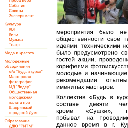
Проба пера
События
Советы
Эксперимент
Культура
КВН
мероприятия было не
Кино
общественности своё т
Музыка
Театр
идеями, техническими н
было предусмотрено св
Мода и красота
гостей акции, проведен
Молодёжные
корифеями фотоискусст
объединения
м/о "Будь в курсе"
молодые и начинающие
Мастерская
рекомендации опытн
фотографов
именитых мастеров.
МД "Лидер"
Общественная
Коллектив «Будь в кур
молодежная
палата при
составе девяти чело
Шадринской
кроме «Сушки», т
городской Думе
побывал на проводим
Образование
данное время в г. Ку
ДДЮ "РИТМ"