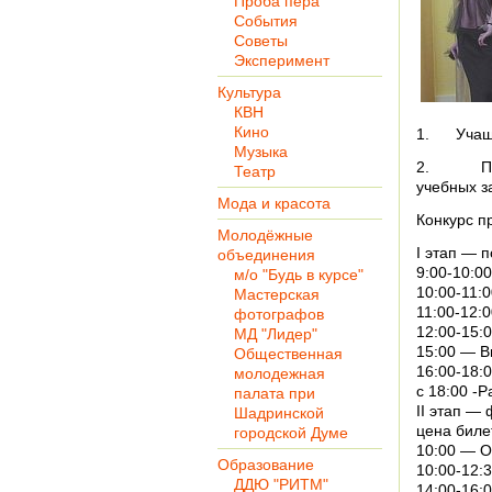
Проба пера
События
Советы
Эксперимент
Культура
КВН
Кино
1. Учащи
Музыка
2. Профе
Театр
учебных з
Мода и красота
Конкурс пр
Молодёжные
I этап — 
объединения
9:00-10:00
м/о "Будь в курсе"
10:00-11:0
Мастерская
11:00-12:
фотографов
12:00-15:
МД "Лидер"
15:00 — В
Общественная
16:00-18:
молодежная
с 18:00 -
палата при
II этап —
Шадринской
цена биле
городской Думе
10:00 — О
Образование
10:00-12:
ДДЮ "РИТМ"
14:00-16: