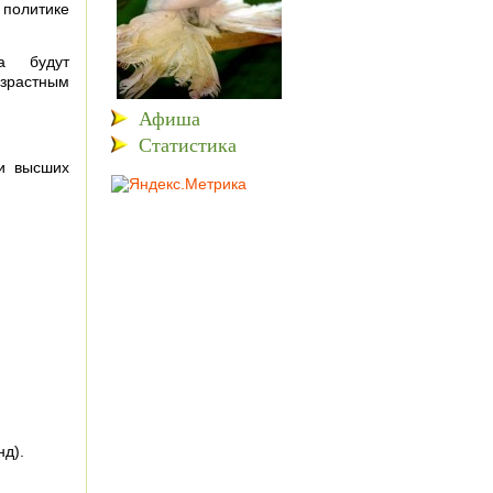
 политике
са будут
астным
Афиша
Статистика
и высших
д).