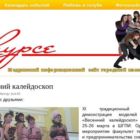
Календарь событий
Любовь и голуби
Фотоальб
ний калейдоскоп
 Автор: bvk45
с друзьями:
XI традиционный к
демонстрация моделей
«Весенний калейдоскоп»
25-26 марта в ШГПИ. Ор
мероприятие факультет т
и предпринимательства со