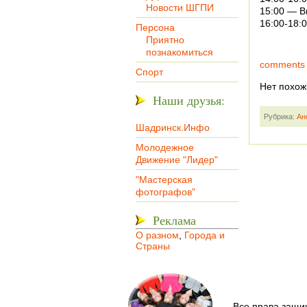
Новости ШГПИ
15:00 — В
16:00-18:
Персона
Приятно
познакомиться
comments
Спорт
Нет похож
Наши друзья:
Рубрика:
Ан
Шадринск.Инфо
Молодежное
Движение "Лидер"
"Мастерская
фотографов"
Реклама
О разном
,
Города и
Страны
Все права защи