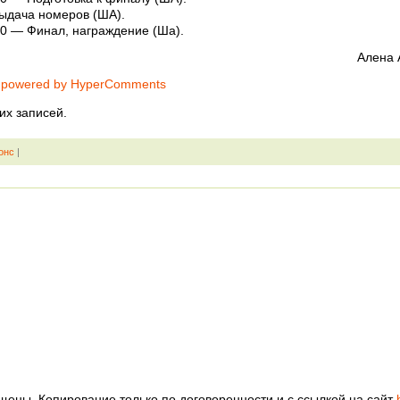
ыдача номеров (ША).
00 — Финал, награждение (Ша).
Алена 
 powered by HyperComments
их записей.
онс
|
щены. Копирование только по договоренности и с ссылкой на сайт