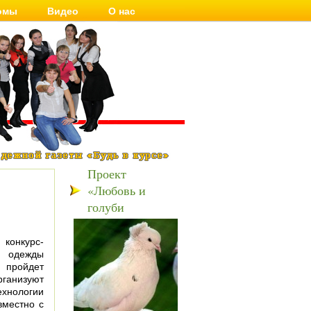
омы
Видео
О нас
Проект
«Любовь и
голуби
онкурс-
 одежды
 пройдет
ганизуют
ехнологии
вместно с