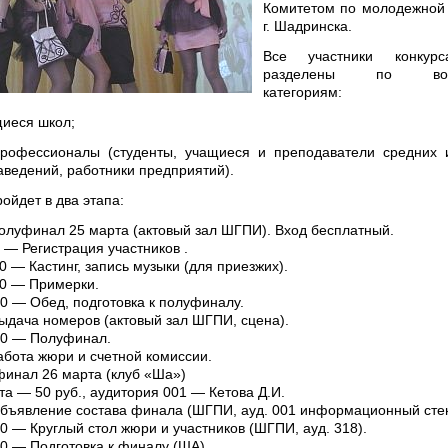
Комитетом по молодежной
г. Шадринска.
Все участники конкур
разделены по возр
категориям:
еся школ;
ссионалы (студенты, учащиеся и преподаватели средних 
аведений, работники предприятий).
ойдет в два этапа:
полуфинал 25 марта (актовый зал ШГПИ). Вход бесплатный.
 — Регистрация участников .
0 — Кастинг, запись музыки (для приезжих).
00 — Примерки.
00 — Обед, подготовка к полуфиналу.
ыдача номеров (актовый зал ШГПИ, сцена).
00 — Полуфинал.
Работа жюри и счетной комиссии.
 финал 26 марта (клуб «Ша»)
та — 50 руб., аудитория 001 — Кетова Д.И.
бъявление состава финала (ШГПИ, ауд. 001 информационный стен
30 — Круглый стол жюри и участников (ШГПИ, ауд. 318).
00 — Подготовка к финалу (ША).