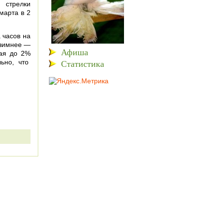
и стрелки
марта в 2
 часов на
 зимнее —
Афиша
щая до 2%
Статистика
льно, что