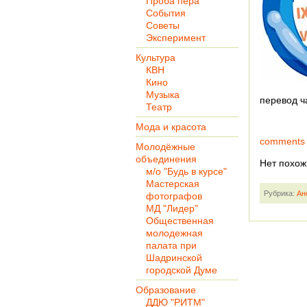
Проба пера
События
Советы
Эксперимент
Культура
КВН
Кино
Музыка
перевод ч
Театр
Мода и красота
comments
Молодёжные
объединения
Нет похож
м/о "Будь в курсе"
Мастерская
Рубрика:
Ан
фотографов
МД "Лидер"
Общественная
молодежная
палата при
Шадринской
городской Думе
Образование
ДДЮ "РИТМ"