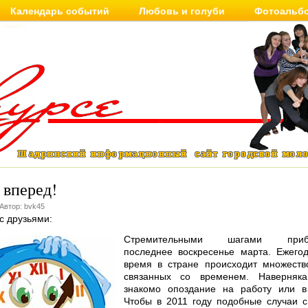
Календарь событий
Любовь и голуби
Фотоальб
 вперед!
 Автор: bvk45
с друзьями:
Стремительными шагами прибл
последнее воскресенье марта. Ежего
время в стране происходит множеств
связанных со временем. Наверня
знакомо опоздание на работу или 
Чтобы в 2011 году подобные случаи 