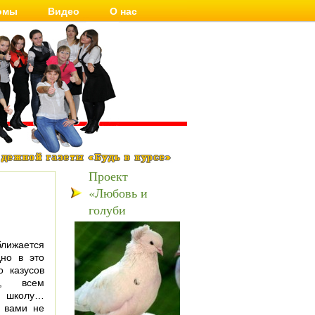
омы
Видео
О нас
Проект
«Любовь и
голуби
ижается
дно в это
о казусов
ка, всем
в школу…
с вами не