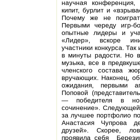
научная конференция, 
кипит, бурлит и «взрыв
Почему же не поиграт
Первыми череду игр-б
опытные лидеры и уча
«Лидер», вскоре ин
участники конкурса. Так
в минуты радости. Но в
музыка, все в предвкуш
членского состава жю
вручающих. Наконец, об
ожидания, первыми а
Поповой (представител
— победителя в но
сочинение». Следующей 
за лучшее портфолио по
Анастасия Чупрова д
друзей». Скорее, лов
проявила себя Берези