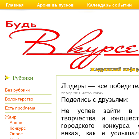
Главная
Архив выпусков
Календарь событий
Рубрики
Лидеры — все победите
Без рубрики
22 Мар 2011, Автор: bvk45
Поделись с друзьями:
Волонтерство
Есть проблема
Не успев зайти в 
Жанр
творчества и юношес
Анонс
городского конкурса
Конкурс
века», как я услыша
Опрос