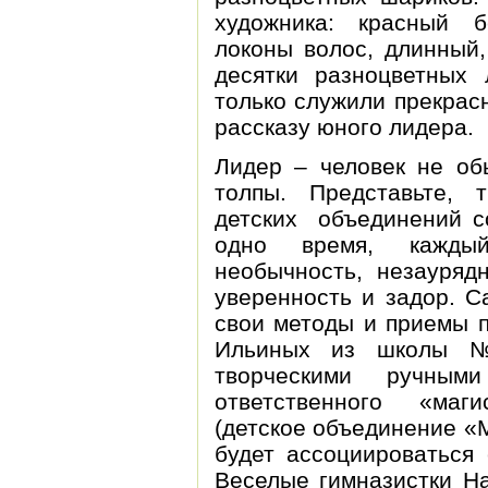
художника: красный 
локоны волос, длинный
десятки разноцветных 
только служили прекрас
рассказу юного лидера.
Лидер – человек не об
толпы. Представьте, 
детских объединений с
одно время, кажды
необычность, незаурядн
уверенность и задор. С
свои методы и приемы п
Ильиных из школы №
творческими ручным
ответственного «маг
(детское объединение «
будет ассоциироваться 
Веселые гимназистки Н