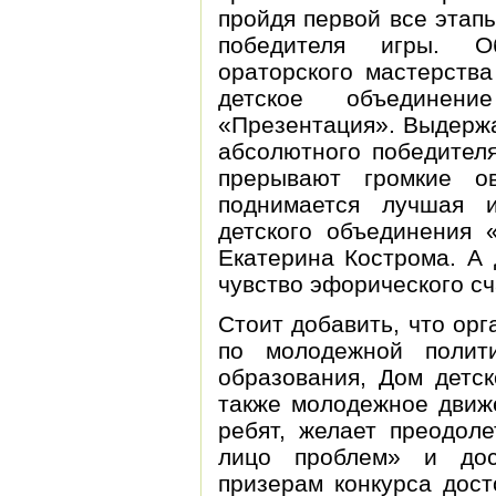
пройдя первой все этапы
победителя игры. О
ораторского мастерств
детское объедине
«Презентация». Выдержа
абсолютного победител
прерывают громкие о
поднимается лучшая и
детского объединени
Екатерина Кострома. А
чувство эфорического сч
Стоит добавить, что ор
по молодежной полит
образования, Дом детск
также молодежное движ
ребят, желает преодол
лицо проблем» и дос
призерам конкурса дост