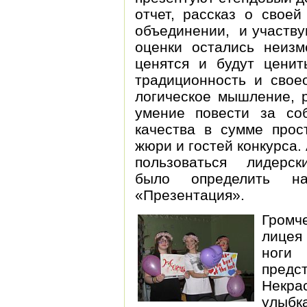
отчет, рассказ о свое
объединении, и участву
оценки остались неизм
ценятся и будут ценит
традиционность и своео
логическое мышление, р
умение повести за со
качества в сумме про
жюри и гостей конкурса. 
пользоваться лидерск
было определить 
«Презентация».
Громче
лицея
ноги
предс
Некра
улыбк