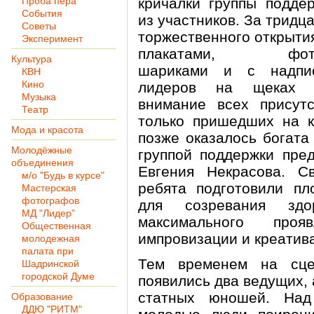
Проба пера
кричалки группы подде
События
из участников. За тридц
Советы
торжественного открыти
Эксперимент
плакатами, фотог
Культура
шариками и с надпи
КВН
Кино
лидеров на щеках п
Музыка
внимание всех присут
Театр
только пришедших на к
Мода и красота
позже оказалось богата
Молодёжные
группой поддержки пр
объединения
Евгения Некрасова. С
м/о "Будь в курсе"
ребята подготовили п
Мастерская
фотографов
для созревания здор
МД "Лидер"
максимального проя
Общественная
импровизации и креатива
молодежная
палата при
Тем временем на сце
Шадринской
городской Думе
появились два ведущих, 
статных юношей. Над
Образование
ДДЮ "РИТМ"