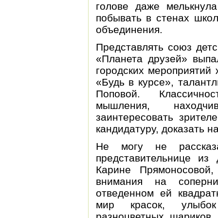
голове даже мелькнул
побывать в стенах шко
объединения.
Представлять союз дет
«Планета друзей» выпа
городских мероприятий 
«Будь в курсе», талант
Поповой. Классичнос
мышления, находчи
заинтересовать зрител
кандидатуру, доказать н
Не могу не рассказ
представительнице из 
Карине Прямоносово
внимания на соперни
отведенном ей квадрат
мир красок, улыбо
разноцветных шариков.