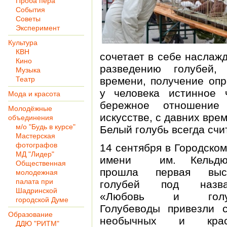
Проба пера
События
Советы
Эксперимент
Культура
КВН
сочетает в себе наслаж
Кино
разведению голубей, 
Музыка
Театр
времени, получение опр
у человека истинное
Мода и красота
бережное отношение
Молодёжные
искусстве, с давних вре
объединения
м/о "Будь в курсе"
Белый голубь всегда счи
Мастерская
фотографов
14 сентября в Городском
МД "Лидер"
имени им. Кельдю
Общественная
прошла первая выст
молодежная
палата при
голубей под назва
Шадринской
«Любовь и голу
городской Думе
Голубеводы привезли 
Образование
необычных и крас
ДДЮ "РИТМ"