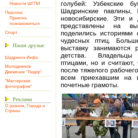
голубей: Узбекские бу
Новости ШГПИ
Шадринские павлины, 
Персона
новосибирские. Эти и
Приятно
познакомиться
представлены на вы
поделились историями 
Спорт
чудесных птиц. Больш
Наши друзья:
выставку занимаются 
детства. Владельцы 
Шадринск.Инфо
птицами, но и считают,
Молодежное
после тяжелого рабочег
Движение "Лидер"
всем приехавшим на в
"Мастерская
почетные грамоты.
фотографов"
Реклама
О разном
,
Города и
Страны