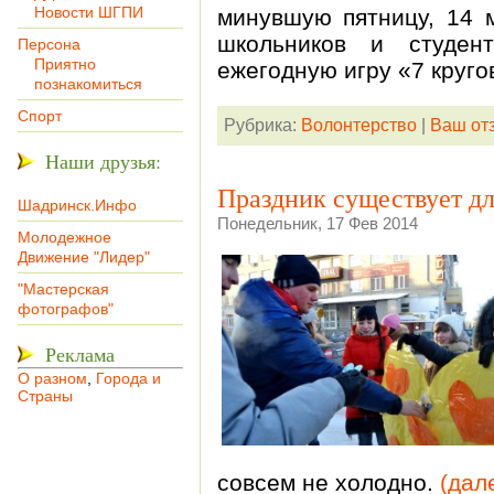
Новости ШГПИ
минувшую пятницу, 14 
школьников и студен
Персона
Приятно
ежегодную игру «7 круго
познакомиться
Спорт
Рубрика:
Волонтерство
|
Ваш от
Наши друзья:
Праздник существует для
Шадринск.Инфо
Понедельник, 17 Фев 2014
Молодежное
Движение "Лидер"
"Мастерская
фотографов"
Реклама
О разном
,
Города и
Страны
совсем не холодно.
(дал