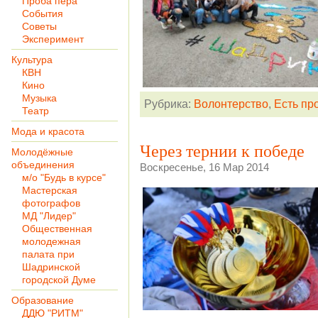
Проба пера
События
Советы
Эксперимент
Культура
КВН
Кино
Музыка
Рубрика:
Волонтерство
,
Есть пр
Театр
Мода и красота
Через тернии к победе
Молодёжные
объединения
Воскресенье, 16 Мар 2014
м/о "Будь в курсе"
Мастерская
фотографов
МД "Лидер"
Общественная
молодежная
палата при
Шадринской
городской Думе
Образование
ДДЮ "РИТМ"