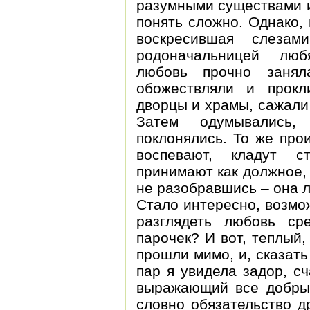
разумными существами и
понять сложно. Однако,
воскресившая слезам
родоначальницей люб
любовь прочно заня
обожествляли и прокл
дворцы и храмы, сажали
Затем одумывались
поклонялись. То же про
воспевают, кладут с
принимают как должное, 
не разобравшись – она л
Стало интересно, возмо
разглядеть любовь ср
парочек? И вот, теплый,
прошли мимо, и, сказать
пар я увидела задор, сч
выражающий все добрые
словно обязательство д