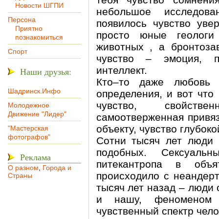
Новости ШГПИ
небольшое исследова
Персона
появилось чувство увер
Приятно
просто юные геологи
познакомиться
животных , а бронтоза
Спорт
чувство – эмоция, п
интеллект.
Наши друзья:
Кто–то даже любовь 
Шадринск.Инфо
определения, и вот что
чувство, свойстве
Молодежное
Движение "Лидер"
самоотверженная привяз
объекту, чувство глубоко
"Мастерская
фотографов"
Сотни тысяч лет люди 
подобных. Сексуаль
Реклама
питекантропа в объ
О разном
,
Города и
происходило с неандерт
Страны
тысяч лет назад – люди
и нашу, феноменом 
чувственный спектр чело