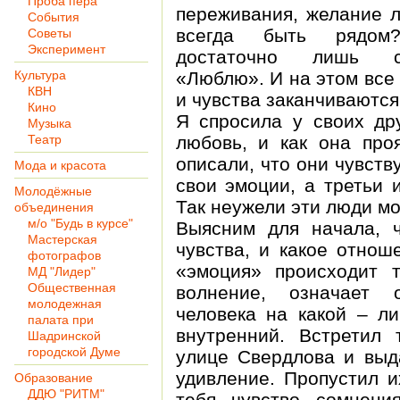
Проба пера
переживания, желание л
События
всегда быть рядом
Советы
Эксперимент
достаточно лишь ск
Культура
«Люблю». И на этом все
КВН
и чувства заканчиваются
Кино
Я спросила у своих дру
Музыка
Театр
любовь, и как она про
описали, что они чувств
Мода и красота
свои эмоции, а третьи 
Молодёжные
Так неужели эти люди мо
объединения
м/о "Будь в курсе"
Выясним для начала, ч
Мастерская
чувства, и какое отнош
фотографов
«эмоция» происходит 
МД "Лидер"
Общественная
волнение, означает 
молодежная
человека на какой – л
палата при
внутренний. Встретил 
Шадринской
городской Думе
улице Свердлова и выд
удивление. Пропустил и
Образование
ДДЮ "РИТМ"
тебя чувство сомнени