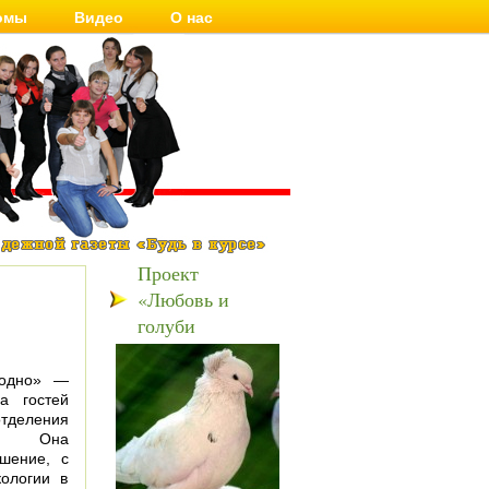
омы
Видео
О нас
Проект
«Любовь и
голуби
модно» —
а гостей
еления
жа. Она
ошение, с
кологии в