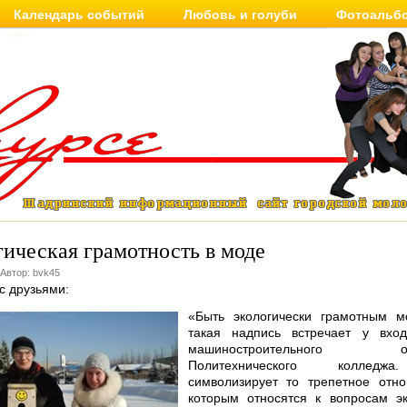
Календарь событий
Любовь и голуби
Фотоальб
ическая грамотность в моде
 Автор: bvk45
с друзьями:
«Быть экологически грамотным 
такая надпись встречает у вход
машиностроительного отд
Политехнического коллед
символизирует то трепетное отн
которым относятся к вопросам э