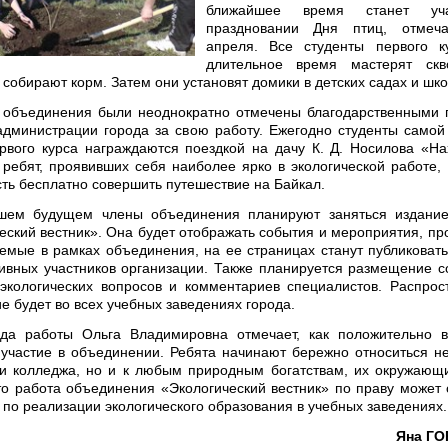
ближайшее время станет уч
праздновании Дня птиц, отмеч
апреля. Все студенты первого к
длительное время мастерят скво
 собирают корм. Затем они установят домики в детских садах и шко
и объединения были неоднократно отмечены благодарственными
администрации города за свою работу. Ежегодно студенты самой
рвого курса награждаются поездкой на дачу К. Д. Носилова «На
 ребят, проявивших себя наиболее ярко в экологической работе,
ть бесплатно совершить путешествие на Байкал.
шем будущем члены объединения планируют заняться издание
еский вестник». Она будет отображать события и мероприятия, п
емые в рамках объединения, на ее страницах станут публиковат
ивных участников организации. Также планируется размещение с
кологических вопросов и комментариев специалистов. Распрос
ие будет во всех учебных заведениях города.
ода работы Ольга Владимировна отмечает, как положительно в
 участие в объединении. Ребята начинают бережно относиться не
и колледжа, но и к любым природным богатствам, их окружающ
что работа объединения «Экологический вестник» по праву может 
по реализации экологического образования в учебных заведениях.
Яна Г