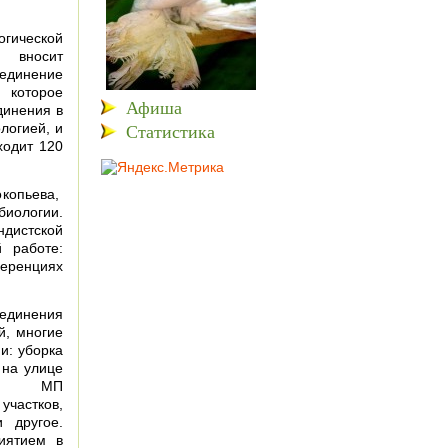
огической
 вносит
единение
которое
Афиша
динения в
Статистика
логией, и
ходит 120
копьева,
биологии.
ндистской
 работе:
ференциях
динения
й, многие
и: уборка
 на улице
 с МП
частков,
 другое.
иятием в