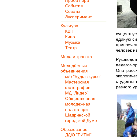
Проба пера
События
Советы
Эксперимент
Культура
КВН
существуе
Кино
единую си
Музыка
привлечен
Театр
человек из
Мода и красота
Руководс
педагог-о
Молодёжные
Она расск
объединения
экологич
м/о "Будь в курсе"
студенты 
Мастерская
разного у
фотографов
МД "Лидер"
Общественная
молодежная
палата при
Шадринской
городской Думе
Образование
ДДЮ "РИТМ"