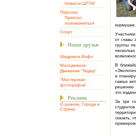
Новости ШГПИ
Персона
Приятно
познакомиться
кормушки,
Спорт
Участник
от главы 
Наши друзья:
группы пе
несколько
возможнос
Шадринск.Инфо
В ближай
Молодежное
«Экологич
Движение "Лидер"
и планиру
"Мастерская
самых акт
фотографов"
решению э
это издан
Реклама
За три г
О разном
,
Города и
студентов
Страны
территори
сказать, 
примером 