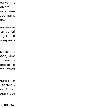
астие в
аемого 1
урса уже
речники,
лах.
 письмами
 активной
ходка», а
 получают
м газеты
роводимые
ься имена
оветов по
траняться
лияет на
 только к
им. Стоит
считаться
ОРШКОВА.