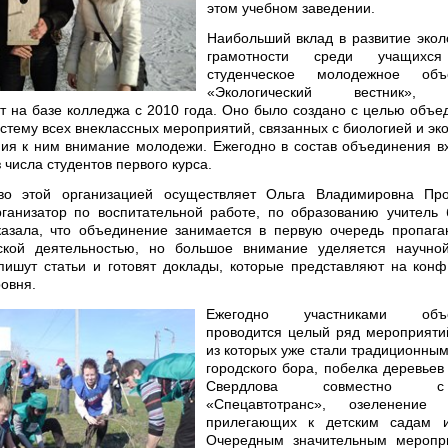
этом учебном заведении.
Наибольший вклад в развитие экол
грамотности среди учащихся
студенческое молодежное объ
«Экологический вестник», 
т на базе колледжа с 2010 года. Оно было создано с целью объе
стему всех внеклассных мероприятий, связанных с биологией и эко
ия к ним внимание молодежи. Ежегодно в состав объединения в
 числа студентов первого курса.
тво этой организацией осуществляет Ольга Владимировна Про
рганизатор по воспитательной работе, по образованию учитель 
азала, что объединение занимается в первую очередь пропага
еской деятельностью, но большое внимание уделяется научной
пишут статьи и готовят доклады, которые представляют на кон
ровня.
Ежегодно участниками объе
проводится целый ряд мероприяти
из которых уже стали традиционным
городского бора, побелка деревьев
Свердлова совместно
«Спецавтотранс», озеленение у
прилегающих к детским садам и
Очередным значительным меропр