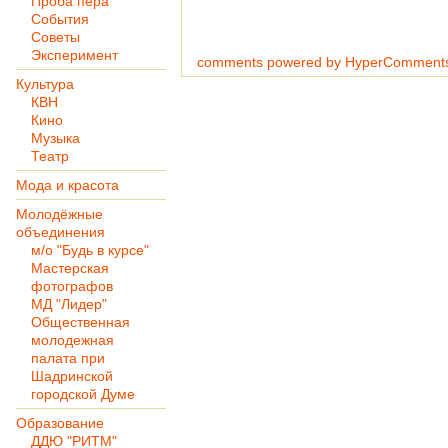
Проба пера
События
Советы
Эксперимент
comments powered by HyperComment
Культура
КВН
Кино
Музыка
Театр
Мода и красота
Молодёжные
объединения
м/о "Будь в курсе"
Мастерская
фотографов
МД "Лидер"
Общественная
молодежная
палата при
Шадринской
городской Думе
Образование
ДДЮ "РИТМ"