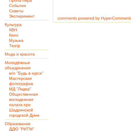
Проба пера
События
Советы
Эксперимент
comments powered by HyperComment
Культура
КВН
Кино
Музыка
Театр
Мода и красота
Молодёжные
объединения
м/о "Будь в курсе"
Мастерская
фотографов
МД "Лидер"
Общественная
молодежная
палата при
Шадринской
городской Думе
Образование
ДДЮ "РИТМ"