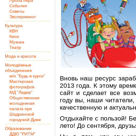
Проба пера
События
Советы
Эксперимент
Культура
КВН
Кино
Музыка
Театр
Мода и красота
Молодёжные
объединения
м/о "Будь в курсе"
Вновь наш ресурс зараб
Мастерская
2013 года. К этому вре
фотографов
сайт и сделает все воз
МД "Лидер"
Общественная
году вы, наши читатели
молодежная
качественную и актуаль
палата при
Шадринской
Отдыхайте с пользой! Бе
городской Думе
лето! До сентября, друзь
Образование
ДДЮ "РИТМ"