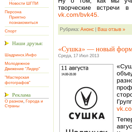
Ну о том, как мы уч
Новости ШГПИ
творческие встречи в
Персона
vk.com/bvk45.
Приятно
познакомиться
Рубрика:
Анонс
|
Ваш отзыв »
Спорт
Наши друзья:
«Сушка» — новый форм
Шадринск.Инфо
Среда, 17 Июл 2013
Молодежное
«Су
Движение "Лидер"
объе
"Мастерская
раз
фотографов"
про
Реклама
стор
Гр
О разном
,
Города и
Страны
vk.c
Тепе
авгу