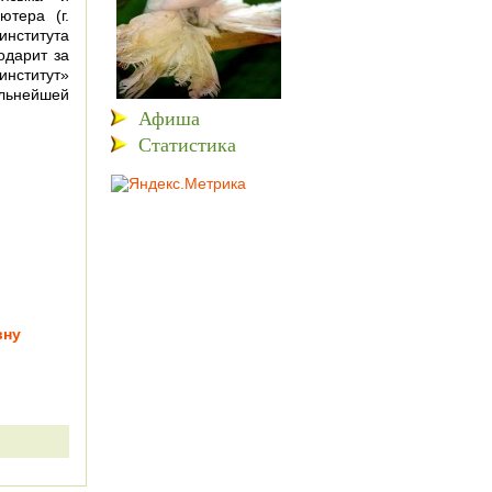
ютера (г.
нститута
одарит за
институт»
альнейшей
Афиша
Статистика
вну