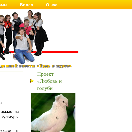
омы
Видео
О нас
Проект
«Любовь и
голуби
а
письмо из
культуры
 языка и