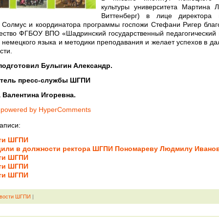
культуры университета Мартина Л
Виттенберг) в лице директора и
 Солмус и координатора программы госпожи Стефани Ригер благ
ество ФГБОУ ВПО «Шадринский государственный педагогический 
 немецкого языка и методики преподавания и желает успехов в д
сти.
подготовил Булыгин Александр.
тель пресс-службы ШГПИ
 Валентина Игоревна.
 powered by HyperComments
аписи:
ти ШГПИ
дили в должности ректора ШГПИ Пономареву Людмилу Ивано
ти ШГПИ
ти ШГПИ
ти ШГПИ
вости ШГПИ
|