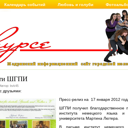
Календарь событий
Любовь и голуби
Фотоальб
ти ШГПИ
 Автор: bvk45
с друзьями:
Пресс-релиз на 17 января 2012 год
ШГПИ получил благодарственное 
института немецкого языка и 
университета Мартина Лютера.
В письме институт немецкого