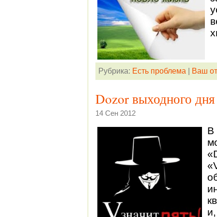
у
в
х
Рубрика:
Есть проблема
|
Ваш от
Dozor выходного дня
14 Сен 2012
В
м
«
«
о
и
к
и