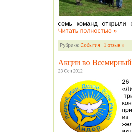
семь команд открыли с
Читать полностью »
Рубрика:
События
|
1 отзыв »
Акции во Всемирный 
23 Сен 2012
26
«Л
три
ко
при
из
же
ак