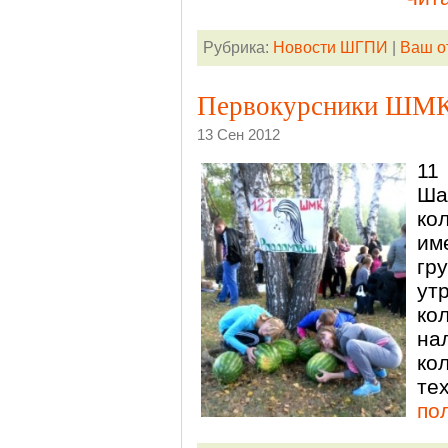
Рубрика:
Новости ШГПИ
|
Ваш о
Первокурсники ШМК 
13 Сен 2012
11
Ша
ко
им
гр
ут
ко
на
ко
те
по