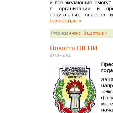
и все желающие смогут 
в организации и про
социальных опросов 
полностью »
Рубрика:
Анонс
|
Ваш отзыв »
Новости ШГПИ
20 Сен 2012
Пре
года
Зан
нап
«Эк
фа
мат
нача