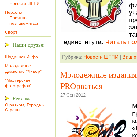
Новости ШГПИ
фи
уч
Персона
Приятно
п
познакомиться
за
Спорт
та
пединститута.
Читать по
Наши друзья:
Шадринск.Инфо
Рубрика:
Новости ШГПИ
|
Ваш о
Молодежное
Движение "Лидер"
Молодежные издания,
"Мастерская
PROрваться
фотографов"
27 Сен 2012
Реклама
О разном
,
Города и
М
Страны
п
к
«
к