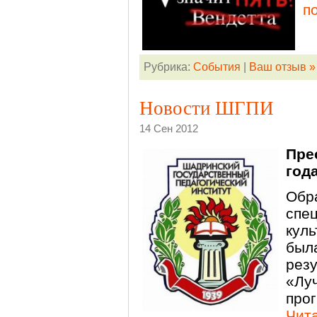
п
Рубрика:
События
|
Ваш отзыв »
Новости ШГПИ
14 Сен 2012
Пре
год
Обр
сп
кул
был
рез
«Л
про
Чита