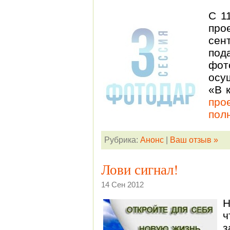
С 1
про
сен
под
фо
осу
«В 
пр
пол
Рубрика:
Анонс
|
Ваш отзыв »
Лови сигнал!
14 Сен 2012
Н