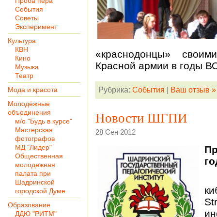
Проба пера
События
Советы
Эксперимент
Культура
КВН
«краснодонцы» своим
Кино
Красной армии в годы В
Музыка
Театр
Мода и красота
Рубрика:
События
|
Ваш отзыв »
Молодёжные
объединения
Новости ШГПИ
м/о "Будь в курсе"
Мастерская
28 Сен 2012
фотографов
МД "Лидер"
Пр
Общественная
го
молодежная
палата при
Шадринской
ки
городской Думе
St
Образование
и
ДДЮ "РИТМ"