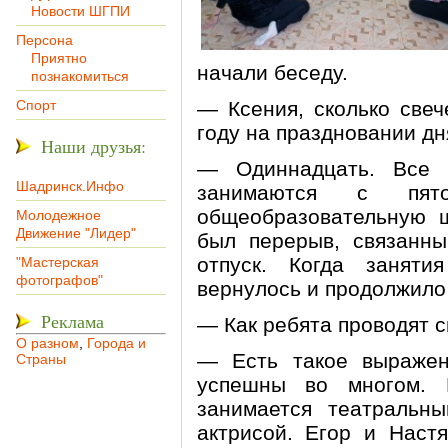
Новости ШГПИ
Персона
Приятно
начали беседу.
познакомиться
Спорт
— Ксения, сколько свеч
году на праздновании дн
Наши друзья:
— Одиннадцать. Все 
Шадринск.Инфо
занимаются с пят
общеобразовательную ш
Молодежное
Движение "Лидер"
был перерыв, связанн
отпуск. Когда заняти
"Мастерская
фотографов"
вернулось и продолжило
Реклама
— Как ребята проводят 
О разном
,
Города и
— Есть такое выражен
Страны
успешны во многом. 
занимается театральны
актрисой. Егор и Наст