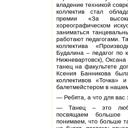
владение техникой совр
коллектив стал облад
премии «За высок
хореографическом иску
заниматься танцевальн
работают педагогами. Т
коллектива «Произво
Будалина – педагог по 
Нижневартовск), Оксана
танец на факультете д
Ксения Банникова был
коллективов «Точка» и
балетмейстером в нашем
— Ребята, а что для вас
— Танец – это люби
посвящаем большое 
понимаем, что больше т