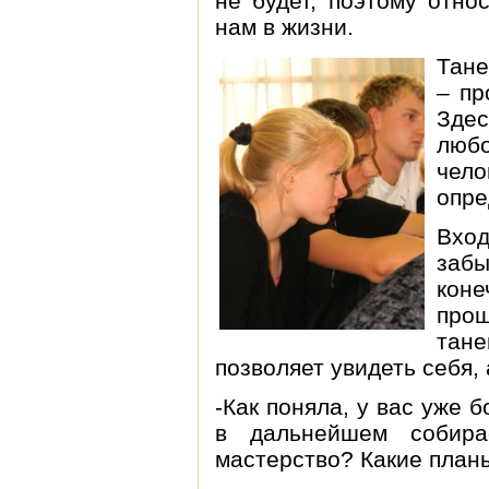
не будет, поэтому отно
нам в жизни.
Тане
– пр
Зде
люб
чел
опре
Вхо
забы
коне
про
тане
позволяет увидеть себя, 
-Как поняла, у вас уже 
в дальнейшем собира
мастерство? Какие план