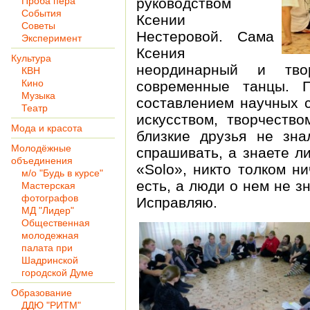
Проба пера
руководством
События
Ксении
Советы
Нестеровой. Сама
Эксперимент
Ксения
Культура
неординарный и твор
КВН
Кино
современные танцы. 
Музыка
составлением научных с
Театр
искусством, творчеств
Мода и красота
близкие друзья не зна
Молодёжные
спрашивать, а знаете л
объединения
«Solo», никто толком ни
м/о "Будь в курсе"
есть, а люди о нем не з
Мастерская
фотографов
Исправляю.
МД "Лидер"
Общественная
молодежная
палата при
Шадринской
городской Думе
Образование
ДДЮ "РИТМ"