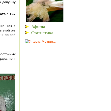
ю девушку
ратэ? Вы
Афиша
ню, как я
в этой же
Статистика
т и по сей
восточных
ара, но и