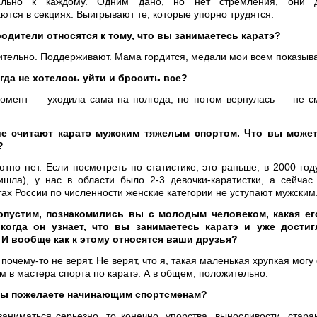
ально к каждому. Одним дано, но нет стремления, они 
ются в секциях. Выигрывают те, которые упорно трудятся.
родители относятся к тому, что вы занимаетесь каратэ?
ельно. Поддерживают. Мама гордится, медали мои всем показыва
гда не хотелось уйти и бросить все?
мент — уходила сама на полгода, но потом вернулась — не см
е считают каратэ мужским тяжелым спортом. Что вы может
?
но нет. Если посмотреть по статистике, это раньше, в 2000 году
ишла), у нас в области было 2-3 девочки-каратистки, а сейча
ах России по численности женские категории не уступают мужским
опустим, познакомились вы с молодым человеком, какая ег
 когда он узнает, что вы занимаетесь каратэ и уже достиг
 И вообще как к этому относятся ваши друзья?
почему-то не верят. Не верят, что я, такая маленькая хрупкая могу
м в мастера спорта по каратэ. А в общем, положительно.
вы пожелаете начинающим спортсменам?
ниматься серьезно, то конечно, упорства, выносливости, стара