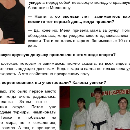
увидела перед собой невысокую молодую красиву
Анастасию Молостову.
—
Настя, а со скольки лет занимаетесь ка
помните тот первый день, когда пришли?
— Да, конечно. Меня привела мама за ручку. Пом
обрадовалась, когда увидела своего одноклассника 
секции. Так и осталась в каратэ. Занимаюсь с 10 ле
день.
такую хрупкую девушку привлекло в этом виде спорта?
шотокан, которым я занимаюсь, можно сказать, из всех видов 
тв очень подходит девочкам. Ведь в каратэ важна не только сила уд
скорость. А это свойственно прекрасному полу.
х соревнованиях вы участвовали? Каковы успехи?
вых, это было первое место
и, когда очень радовалась.
планка. Затем выше —
вания округа. Потом уже
одные турниры, чемпионаты
 Также я побывала на
те мира, но, к сожалению,
 заняла. А так, в принципе,