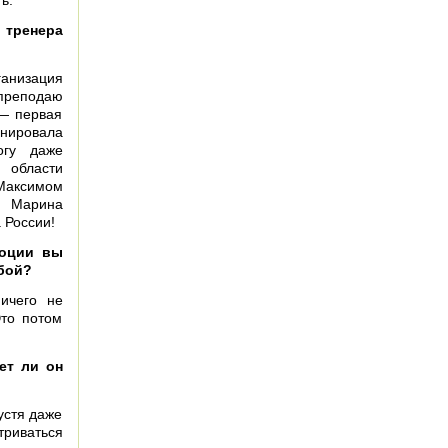
ь.
 тренера
анизация
реподаю
— первая
енировала
гу даже
 области
аксимом
Марина
 России!
моции вы
бой?
ичего не
Это потом
ет ли он
устя даже
риваться