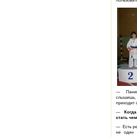
пользоват
— Паника
слышишь,
приходит 
—
Когда
стать че
— Есть ре
не один 