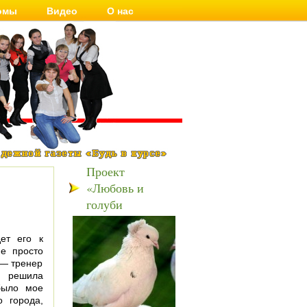
омы
Видео
О нас
Проект
«Любовь и
голуби
ет его к
е просто
 — тренер
Я решила
было мое
о города,