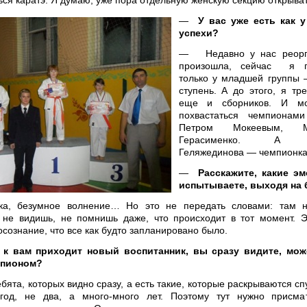
ься каратэ. Я думаю, уже пора отдельную женскую секцию открыват
—
У вас уже есть как у
успехи?
— Недавно у нас реорг
произошла, сейчас я п
только у младшей группы 
ступень. А до этого, я тр
еще и сборников. И мо
похвастаться чемпионами
Петром Мокеевым, М
Герасименко. А 
Геляжединова — чемпионка
—
Расскажите, какие э
испытываете, выходя на 
, безумное волнение… Но это не передать словами: там н
 не видишь, не помнишь даже, что происходит в тот момент. 
осознание, что все как будто запланировано было.
 к вам приходит новый воспитанник, вы сразу видите, мож
мпионом?
бята, которых видно сразу, а есть такие, которые раскрываются сп
год, не два, а много-много лет. Поэтому тут нужно присмат