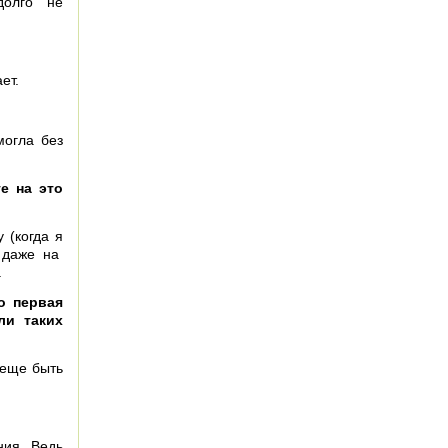
долго не
ет.
огла без
е на это
 (когда я
с даже на
.
о первая
ли таких
 еще быть
ния. Ведь