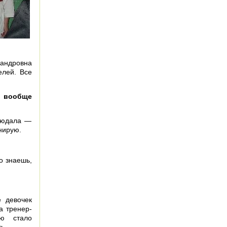
сандровна
елей. Все
ы вообще
людала —
нирую.
о знаешь,
 девочек
а тренер-
ью стало