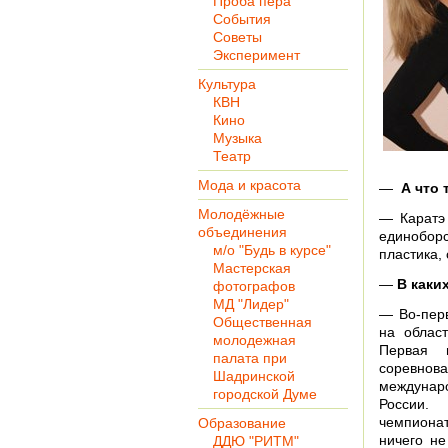
Проба пера
События
Советы
Эксперимент
Культура
КВН
Кино
Музыка
Театр
Мода и красота
—
А что 
Молодёжные
— Каратэ 
объединения
единоборс
м/о "Будь в курсе"
пластика, 
Мастерская
—
В каки
фотографов
МД "Лидер"
— Во-пер
Общественная
на област
молодежная
Первая 
палата при
соревно
Шадринской
междунар
городской Думе
России.
чемпиона
Образование
ничего не
ДДЮ "РИТМ"