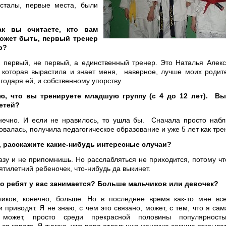
есталы, первые места, были
к вы считаете, кто вам
ожет быть, первый тренер
р?
первый, не первый, а единственный тренер. Это Наталья Алек
 которая вырастила и знает меня, наверное, лучше моих родит
годаря ей, и собственному упорству.
ю, что вы тренируете младшую группу (с 4 до 12 лет). В
етей?
ечно. И если не нравилось, то ушла бы. Сначала просто наб
овалась, получила педагогическое образование и уже 5 лет как тре
, расскажите какие-нибудь интересные случаи?
зу и не припомнишь. Но расслабляться не приходится, потому чт
ятилетний ребеночек, что-нибудь да выкинет.
о ребят у вас занимается? Больше мальчиков или девочек?
ков, конечно, больше. Но в последнее время как-то мне все
и приводят. Я не знаю, с чем это связано, может, с тем, что я сам
 может, просто среди прекрасной половины популярност