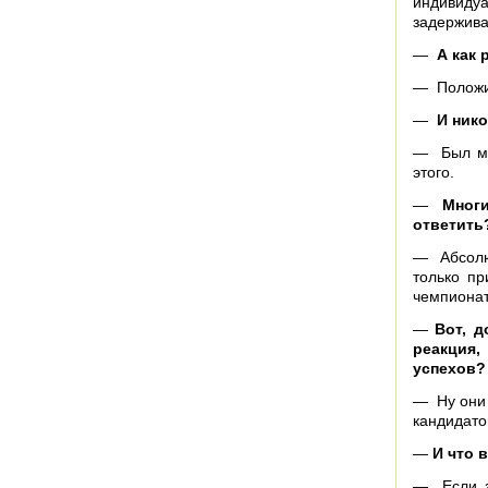
индивиду
задержива
—
А как 
— Положит
—
И нико
— Был мо
этого.
—
Многи
ответить
— Абсолют
только пр
чемпионат
—
Вот, д
реакция,
успехов?
— Ну они 
кандидато
—
И что 
— Если за