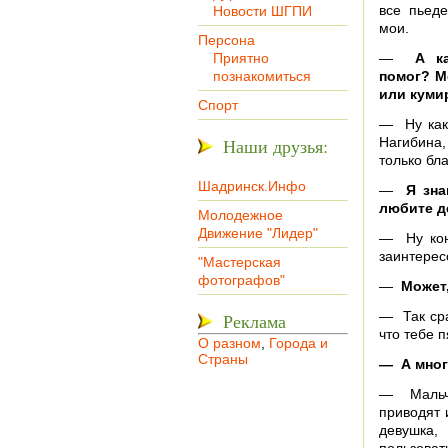
все пьед
Новости ШГПИ
мои.
Персона
Приятно
—
А ка
познакомиться
помог? М
или куми
Спорт
— Ну как 
Наши друзья:
Нагибина,
только бла
Шадринск.Инфо
—
Я зна
любите д
Молодежное
Движение "Лидер"
— Ну кон
заинтерес
"Мастерская
фотографов"
—
Может
— Так сра
Реклама
что тебе п
О разном
,
Города и
Страны
— А мног
— Мальчи
приводят 
девушка,