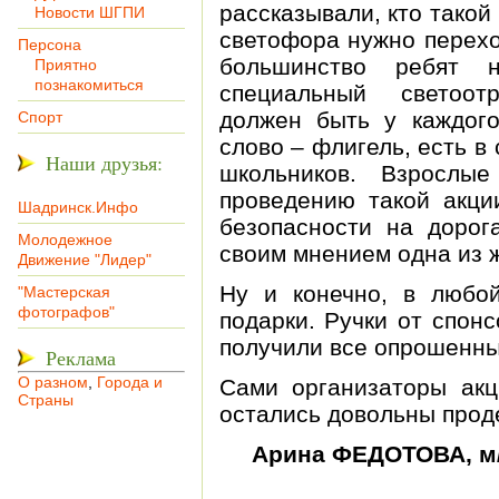
рассказывали, кто такой
Новости ШГПИ
светофора нужно перехо
Персона
большинство ребят 
Приятно
познакомиться
специальный светоот
должен быть у каждого
Спорт
слово – флигель, есть 
Наши друзья:
школьников. Взрослы
проведению такой акци
Шадринск.Инфо
безопасности на дорог
Молодежное
своим мнением одна из
Движение "Лидер"
Ну и конечно, в любо
"Мастерская
фотографов"
подарки. Ручки от спон
получили все опрошенны
Реклама
О разном
,
Города и
Сами организаторы акц
Страны
остались довольны прод
Арина ФЕДОТОВА, м/