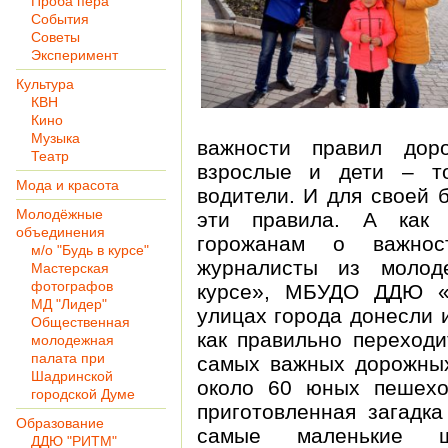
Проба пера
События
Советы
Эксперимент
Культура
КВН
Кино
Музыка
важности правил дор
Театр
взрослые и дети – т
Мода и красота
водители. И для своей 
Молодёжные
эти правила. А как 
объединения
горожанам о важно
м/о "Будь в курсе"
журналисты из молод
Мастерская
фотографов
курсе», МБУДО ДДЮ «
МД "Лидер"
улицах города донесли 
Общественная
как правильно переходи
молодежная
палата при
самых важных дорожных
Шадринской
около 60 юных пешехо
городской Думе
приготовленная загадка
Образование
самые маленькие ш
ДДЮ "РИТМ"