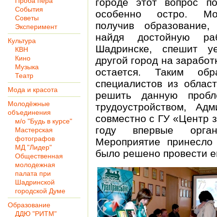
Проба пера
городе этот вопрос по
События
особенно остро. Мо
Советы
получив образование,
Эксперимент
найдя достойную ра
Культура
Шадринске, спешит у
КВН
Кино
другой город на заработ
Музыка
остается. Таким обр
Театр
специалистов из област
Мода и красота
решить данную проб
Молодёжные
трудоустройством, Ад
объединения
совместно с ГУ «Центр 
м/о "Будь в курсе"
году впервые орган
Мастерская
фотографов
Мероприятие принесло
МД "Лидер"
было решено провести ег
Общественная
молодежная
палата при
Шадринской
городской Думе
Образование
ДДЮ "РИТМ"