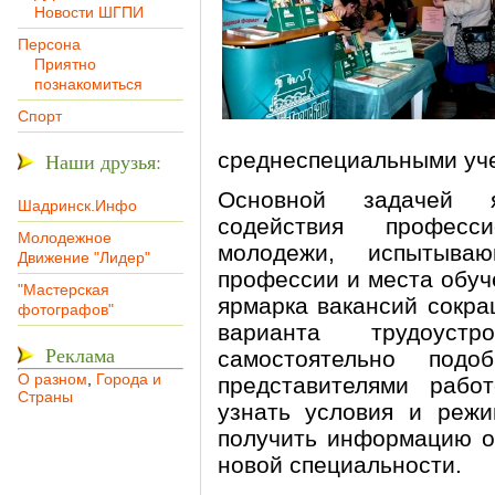
Новости ШГПИ
Персона
Приятно
познакомиться
Спорт
среднеспециальными уч
Наши друзья:
Основной задачей я
Шадринск.Инфо
содействия професси
Молодежное
молодежи, испытыва
Движение "Лидер"
профессии и места обуч
"Мастерская
ярмарка вакансий сокра
фотографов"
варианта трудоустр
Реклама
самостоятельно подо
О разном
,
Города и
представителями работ
Страны
узнать условия и режи
получить информацию о
новой специальности.