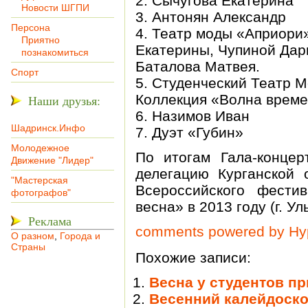
2. Сычугова Екатерина
Новости ШГПИ
3. Антонян Александр
Персона
4. Театр моды «Априори
Приятно
Екатерины, Чупиной Дар
познакомиться
Баталова Матвея.
Спорт
5. Студенческий Театр 
Коллекция «Волна време
Наши друзья:
6. Назимов Иван
Шадринск.Инфо
7. Дуэт «Губин»
Молодежное
По итогам Гала-концер
Движение "Лидер"
делегацию Курганской 
"Мастерская
Всероссийского фестив
фотографов"
весна» в 2013 году (г. Ул
Реклама
comments powered by H
О разном
,
Города и
Страны
Похожие записи:
Весна у студентов п
Весенний калейдоск