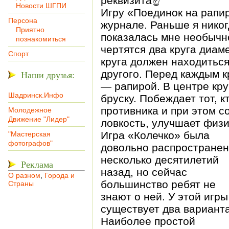
реквизита☝
Новости ШГПИ
Игру «Поединок на рапи
Персона
журнале. Раньше я никог
Приятно
показалась мне необычн
познакомиться
чертятся два круга диам
Спорт
круга должен находиться
другого. Перед каждым к
Наши друзья:
— рапирой. В центре кру
Шадринск.Инфо
бруску. Побеждает тот, к
противника и при этом с
Молодежное
Движение "Лидер"
ловкость, улучшает физи
Игра «Колечко» была
"Мастерская
фотографов"
довольно распростране
несколько десятилетий
Реклама
назад, но сейчас
О разном
,
Города и
большинство ребят не
Страны
знают о ней. У этой игры
существует два варианта
Наиболее простой