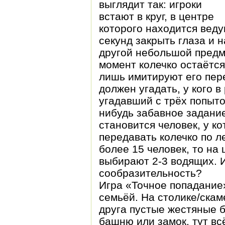
выглядит так: игроки
встают в круг, в центре
которого находится веду
секунд закрыть глаза и 
другой небольшой предмет
момент колечко остаётся
лишь имитируют его пере
должен угадать, у кого в
угадавший с трёх попыто
нибудь забавное задан
становится человек, у к
передавать колечко по л
более 15 человек, то на 
выбирают 2-3 водящих. И
сообразительность?
Игра «Точное попадание
семьёй. На столике/скам
друга пустые жестяные б
башню или замок, тут вс