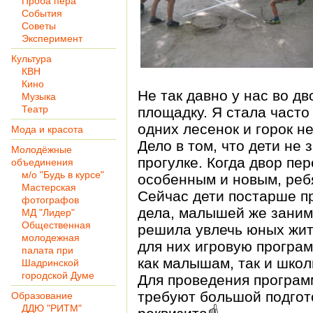
Проба пера
События
Советы
Эксперимент
Культура
КВН
Кино
Не так давно у нас во д
Музыка
Театр
площадку. Я стала часто 
одних лесенок и горок н
Мода и красота
Дело в том, что дети не 
Молодёжные
прогулке. Когда двор пер
объединения
м/о "Будь в курсе"
особенным и новым, реб
Мастерская
Сейчас дети постарше пр
фотографов
дела, малышей же заним
МД "Лидер"
Общественная
решила увлечь юных жит
молодежная
для них игровую програм
палата при
как малышам, так и школ
Шадринской
городской Думе
Для проведения програм
требуют большой подгот
Образование
ДДЮ "РИТМ"