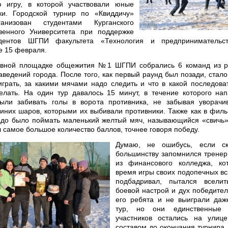
ю игру, в которой участвовали юные
ки. Городской турнир по «Квиддичу»
анизован студентами Курганского
венного Университета при поддержке
дентов ШГПИ факультета «Технология и предпринимател
 15 февраля.
ивной площадке общежития №1 ШГПИ собрались 6 команд из р
аведений города. После того, как первый раунд был позади, стало
играть, за какими мячами надо следить и что в какой последова
елать. На один тур давалось 15 минут, в течение которого н
ыли забивать голы в ворота противника, не забывая уворачив
иних шаров, которыми их выбивали противники. Также как в филь
адо было поймать маленький желтый мяч, называющийся «свичь
л самое большое количество баллов, точнее говоря победу.
Думаю, не ошибусь, если с
большинству запомнился трене
из финансового колледжа, ко
время игры своих подопечных вс
подбадривал, пытался всели
боевой настрой и дух победител
его ребята и не выиграли даж
тур, но они единственные
участников остались на улиц
составом до окончания турнира,