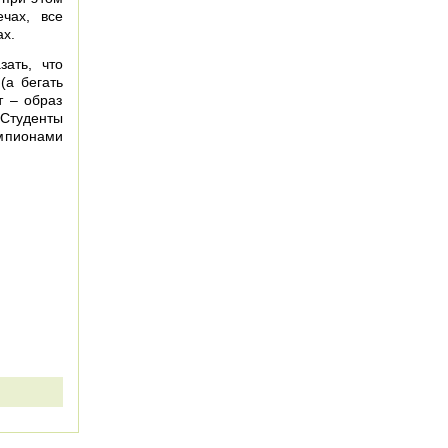
чах, все
ах.
ать, что
(а бегать
т – образ
 Студенты
емпионами