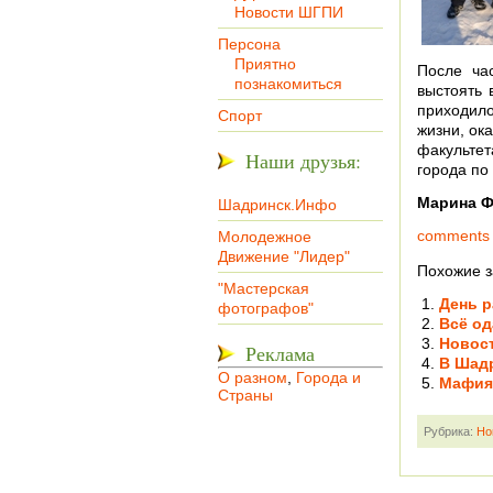
Новости ШГПИ
Персона
Приятно
После ча
познакомиться
выстоять 
приходило
Спорт
жизни, ок
факульте
Наши друзья:
города по
Марина Ф
Шадринск.Инфо
comments
Молодежное
Движение "Лидер"
Похожие з
"Мастерская
День р
фотографов"
Всё од
Новос
Реклама
В Шадр
О разном
,
Города и
Мафия
Страны
Рубрика:
Но