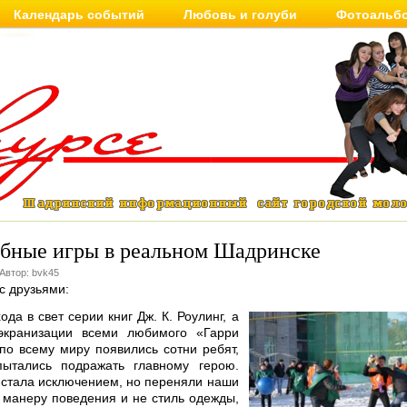
Календарь событий
Любовь и голуби
Фотоальб
бные игры в реальном Шадринске
 Автор: bvk45
с друзьями:
да в свет серии книг Дж. К. Роулинг, а
экранизации всеми любимого «Гарри
по всему миру появились сотни ребят,
пытались подражать главному герою.
 стала исключением, но переняли наши
 манеру поведения и не стиль одежды,