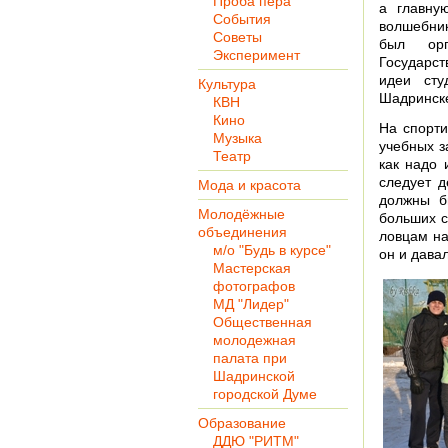
Проба пера
а главну
События
волшебни
Советы
был орг
Эксперимент
Государст
идеи сту
Культура
Шадринске
КВН
Кино
На спорт
Музыка
учебных з
Театр
как надо 
следует д
Мода и красота
должны б
Молодёжные
больших с
объединения
ловцам н
м/о "Будь в курсе"
он и дава
Мастерская
фотографов
МД "Лидер"
Общественная
молодежная
палата при
Шадринской
городской Думе
Образование
ДДЮ "РИТМ"