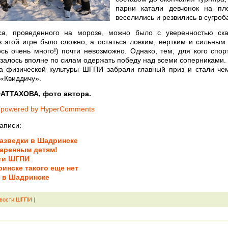
парни катали девчонок на пле
веселились и резвились в сугроб
са, проведенного на морозе, можно было с уверенностью сказ
в этой игре было сложно, а остаться ловким, вертким и сильным 
сь очень много!) почти невозможно. Однако, тем, для кого спор
азалось вполне по силам одержать победу над всеми соперниками.
та физической культуры ШГПИ забрали главный приз и стали ч
 «Квиддичу».
АТТАХОВА, фото автора.
 powered by HyperComments
аписи:
азведки в Шадринске
аренным детям!
ти ШГПИ
инске такого еще нет
 в Шадринске
вости ШГПИ
|