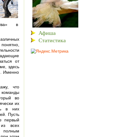
ьства» в
Афиша
Статистика
азличных
 понятно,
тельности
ападающие
аться от
ме, здесь
». Именно
каж
у, что
р команды
торый во
ячески их
ть в них
ей. Пусть
е первый
 из всех
е полным
 при этом