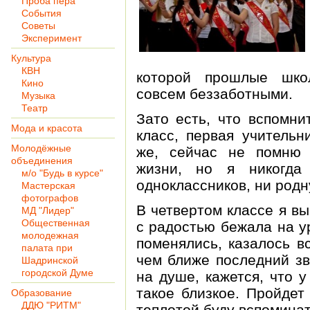
Проба пера
События
Советы
Эксперимент
Культура
КВН
которой прошлые шко
Кино
совсем беззаботными.
Музыка
Театр
Зато есть, что вспомни
Мода и красота
класс, первая учительн
Молодёжные
же, сейчас не помню
объединения
жизни, но я никогда
м/о "Будь в курсе"
одноклассников, ни родн
Мастерская
фотографов
В четвертом классе я в
МД "Лидер"
Общественная
с радостью бежала на у
молодежная
поменялись, казалось в
палата при
чем ближе последний зв
Шадринской
городской Думе
на душе, кажется, что 
такое близкое. Пройдет
Образование
ДДЮ "РИТМ"
теплотой буду вспоминат