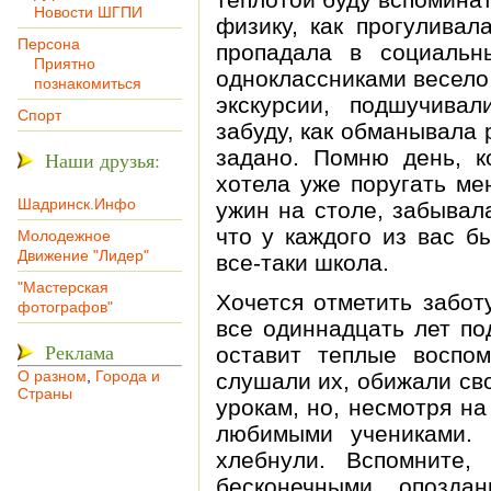
Новости ШГПИ
физику, как прогуливал
Персона
пропадала в социальн
Приятно
одноклассниками весело
познакомиться
экскурсии, подшучива
Спорт
забуду, как обманывала 
задано. Помню день, к
Наши друзья:
хотела уже поругать ме
Шадринск.Инфо
ужин на столе, забывал
что у каждого из вас б
Молодежное
Движение "Лидер"
все-таки школа.
"Мастерская
Хочется отметить забот
фотографов"
все одиннадцать лет по
Реклама
оставит теплые воспо
О разном
,
Города и
слушали их, обижали св
Страны
урокам, но, несмотря на
любимыми учениками. 
хлебнули. Вспомните
бесконечными опозда