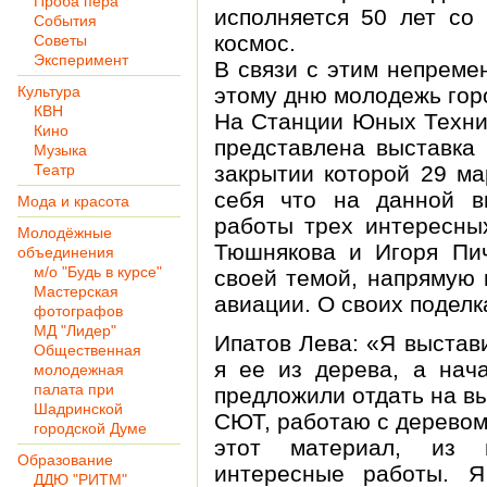
Проба пера
исполняется 50 лет со 
События
космос.
Советы
Эксперимент
В связи с этим непремен
Культура
этому дню молодежь го
КВН
На Станции Юных Техник
Кино
представлена выставка 
Музыка
Театр
закрытии которой 29 ма
себя что на данной в
Мода и красота
работы трех интересных
Молодёжные
Тюшнякова и Игоря Пич
объединения
м/о "Будь в курсе"
своей темой, напрямую 
Мастерская
авиации. О своих поделк
фотографов
МД "Лидер"
Ипатов Лева: «Я выстав
Общественная
я ее из дерева, а нач
молодежная
палата при
предложили отдать на вы
Шадринской
СЮТ, работаю с деревом
городской Думе
этот материал, из н
Образование
интересные работы. Я
ДДЮ "РИТМ"