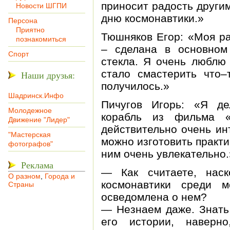
приносит радость други
Новости ШГПИ
дню космонавтики.»
Персона
Приятно
Тюшняков Егор: «Моя ра
познакомиться
– сделана в основном
Спорт
стекла. Я очень люблю 
стало смастерить что–
Наши друзья:
получилось.»
Шадринск.Инфо
Пичугов Игорь: «Я де
Молодежное
корабль из фильма «
Движение "Лидер"
действительно очень ин
"Мастерская
можно изготовить практи
фотографов"
ним очень увлекательно.
Реклама
— Как считаете, наск
О разном
,
Города и
космонавтики среди м
Страны
осведомлена о нем?
— Незнаем даже. Знать
его истории, наверн