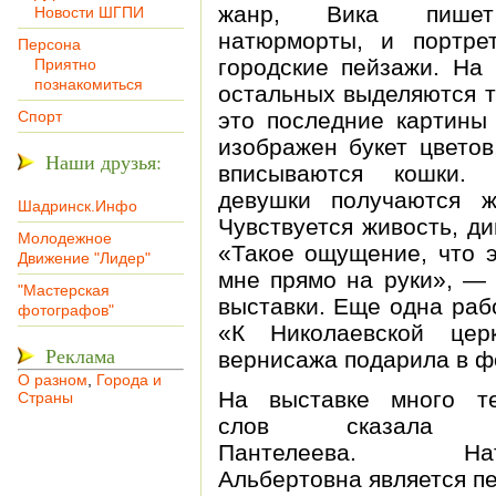
жанр, Вика пиш
Новости ШГПИ
натюрморты, и портре
Персона
городские пейзажи. На
Приятно
познакомиться
остальных выделяются т
Спорт
это последние картины
изображен букет цветов
Наши друзья:
вписываются кошки. 
девушки получаются ж
Шадринск.Инфо
Чувствуется живость, д
Молодежное
«Такое ощущение, что э
Движение "Лидер"
мне прямо на руки», — 
"Мастерская
выставки. Еще одна раб
фотографов"
«К Николаевской цер
Реклама
вернисажа подарила в ф
О разном
,
Города и
На выставке много т
Страны
слов сказала Н
Пантелеева. Нат
Альбертовна является п