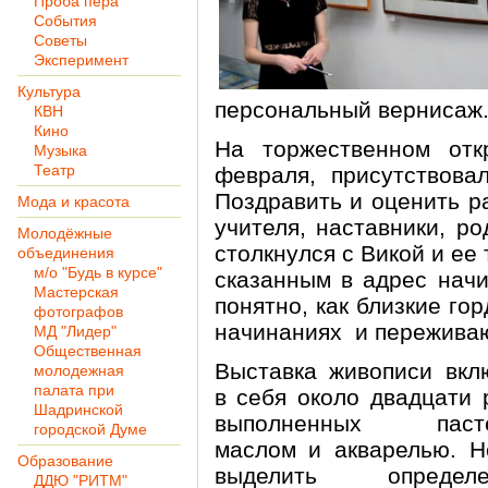
Проба пера
События
Советы
Эксперимент
Культура
персональный вернисаж
КВН
Кино
На торжественном отк
Музыка
Театр
февраля, присутствова
Поздравить и оценить р
Мода и красота
учителя, наставники, ро
Молодёжные
столкнулся с Викой и ее
объединения
м/о "Будь в курсе"
сказанным в адрес нач
Мастерская
понятно, как близкие го
фотографов
начинаниях и переживаю
МД "Лидер"
Общественная
Выставка живописи вкл
молодежная
палата при
в себя около двадцати 
Шадринской
выполненных пасте
городской Думе
маслом и акварелью. Н
Образование
выделить определе
ДДЮ "РИТМ"