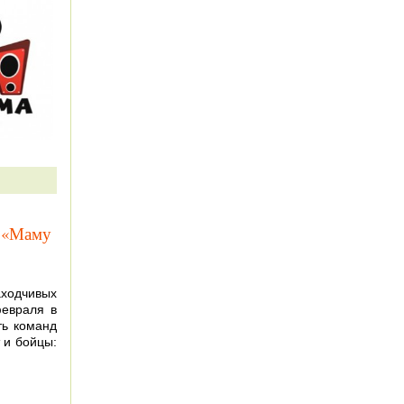
т «Маму
ходчивых
февраля в
ть команд
 и бойцы: