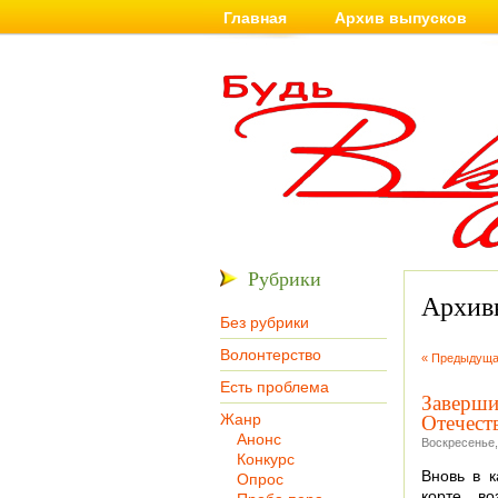
Главная
Архив выпусков
Рубрики
Архивы
Без рубрики
Волонтерство
« Предыдуща
Есть проблема
Заверши
Отечест
Жанр
Анонс
Воскресенье,
Конкурс
Вновь в к
Опрос
корте в