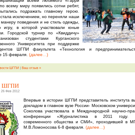
экранизации всеми любимого «Гарри
по всему миру появились сотни ребят,
пытались подражать главному герою.
 стала исключением, но переняли наши
 манеру поведения и не стиль одежды,
ю игру, в которой участвовали юные
ки. Городской турнир по «Квиддичу»
анизован студентами Курганского
венного Университета при поддержке
дентов ШГПИ факультета «Технология и предпринимател
е 15 февраля.
(далее…)
вости ШГПИ
|
Ваш отзыв »
и ШГПИ
 26 Фев 2012
Впервые в истории ШГПИ представитель института в
докладом в главном вузе России- Московском университ
Соколова участвовала в Международной научно-пра
конференции «Журналистика в 2011 году. Ц
современного общества и СМИ», проходившей в М
М.В.Ломоносова 6-8 февраля.
(далее…)