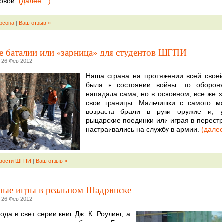
овой.
(далее…)
рсона
|
Ваш отзыв »
е баталии или «зарница» для студентов ШГПИ
 26 Фев 2012
Наша страна на протяжении всей свое
была в состоянии войны: то обороня
нападала сама, но в основном, все же
свои границы. Мальчишки с самого ма
возраста брали в руки оружие и, у
рыцарские поединки или играя в перестр
настраивались на службу в армии.
(дале
вости ШГПИ
|
Ваш отзыв »
ые игры в реальном Шадринске
 26 Фев 2012
да в свет серии книг Дж. К. Роулинг, а