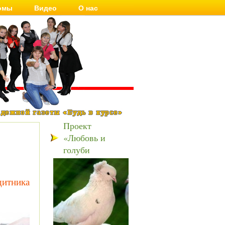
омы
Видео
О нас
Проект
«Любовь и
голуби
щитника