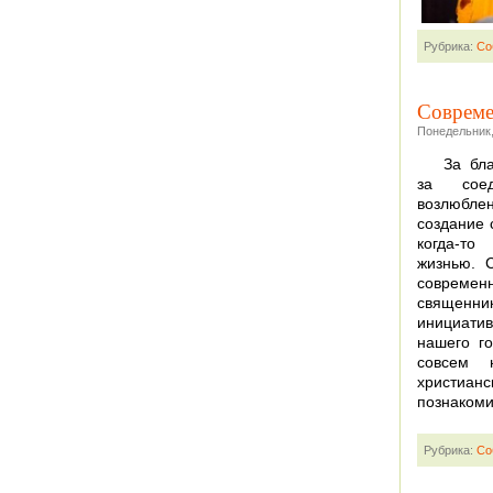
Рубрика:
Со
Совреме
Понедельник,
За бл
за соед
возлюблен
создание 
когда-т
жизнью. 
современ
священн
инициати
нашего го
совсем 
христиа
познакоми
Рубрика:
Со