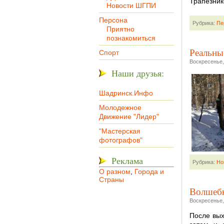
Трапезник
Новости ШГПИ
Персона
Рубрика:
Пе
Приятно
познакомиться
Реальны
Спорт
Воскресенье,
Наши друзья:
Шадринск.Инфо
Молодежное
Движение "Лидер"
"Мастерская
фотографов"
Реклама
Рубрика:
Но
О разном
,
Города и
Страны
Волшебн
Воскресенье,
После выхо