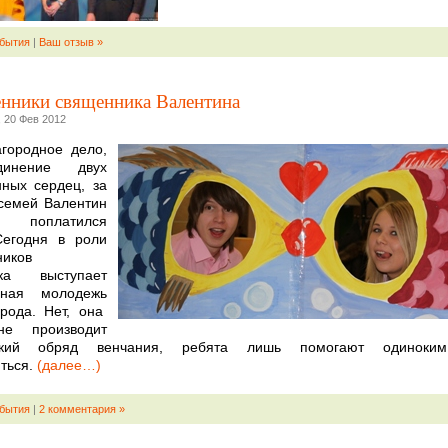
бытия
|
Ваш отзыв »
нники священника Валентина
 20 Фев 2012
агородное дело,
инение двух
ных сердец, за
семей Валентин
о поплатился
Сегодня в роли
ников
ика выступает
вная молодежь
рода. Нет, она
не производит
нский обряд венчания, ребята лишь помогают одиноки
ться.
(далее…)
бытия
|
2 комментария »