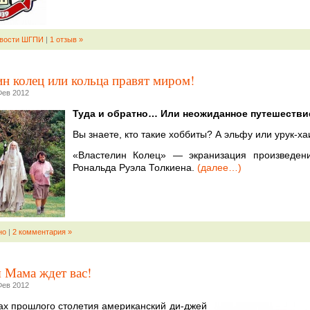
вости ШГПИ
|
1 отзыв »
ин колец или кольца правят миром!
Фев 2012
Туда и обратно… Или неожиданное путешестви
Вы знаете, кто такие хоббиты? А эльфу или урук-ха
«Властелин Колец» — экранизация произведен
Рональда Руэла Толкиена.
(далее…)
но
|
2 комментария »
 Мама ждет вас!
Фев 2012
дах прошлого столетия американский ди-джей