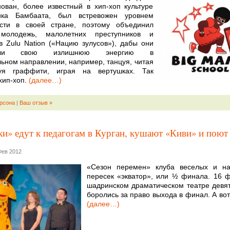
ован, более известный в хип-хоп культуре
ка Бамбаата, был встревожен уровнем
ости в своей стране, поэтому объединил
молодежь, малолетних преступников и
в Zulu Nation («Нацию зулусов»), дабы они
ляли свою излишнюю энергию в
ьном направлении, например, танцуя, читая
уя граффити, играя на вертушках. Так
хип-хоп.
(далее…)
рсона
|
Ваш отзыв »
и» едут к педагогам в Курган, кушают «Киви» и пою
Фев 2012
«Сезон перемен» клуба веселых и на
пересек «экватор», или ½ финала. 16 
шадринском драматическом театре девя
боролись за право выхода в финал. А вот
(далее…)