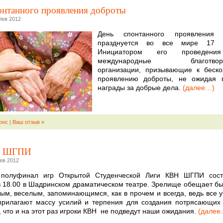
онтанного проявления доброты
Фев 2012
День спонтанного проявления 
празднуется во все мире 17 ф
Инициатором его проведени
международные благотвори
организации, призывающие к беско
проявлению доброты, не ожидая 
награды за добрые дела.
(далее…)
онс
|
Ваш отзыв »
и ШГПИ
Фев 2012
полуфинал игр Открытой Студенческой Лиги КВН ШГПИ сост
 18.00 в Шадринском драматическом театре. Зрелище обещает бы
м, веселым, запоминающимся, как в прочем и всегда, ведь все у
прилагают массу усилий и терпения для создания потрясающих
что и на этот раз игроки КВН
не подведут наши ожидания.
(далее