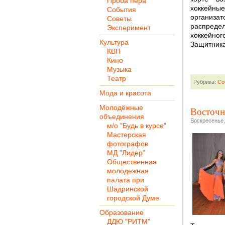
Проба пера
хоккейн
События
организат
Советы
распре
Эксперимент
хоккейно
Культура
Защитника
КВН
Кино
Музыка
Театр
Рубрика:
Со
Мода и красота
Молодёжные
Восточн
объединения
Воскресенье,
м/о "Будь в курсе"
Мастерская
фотографов
МД "Лидер"
Общественная
молодежная
палата при
Шадринской
городской Думе
Образование
ДДЮ "РИТМ"