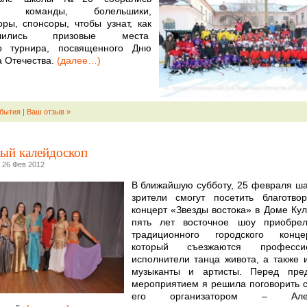
ые команды, болельшики,
оры, спонсоры, чтобы узнат, как
делились призовые места
го турнира, посвященного Дню
 Отечества.
(далее…)
бытия
|
Ваш отзыв »
ый калейдоскоп
 26 Фев 2012
В ближайшую субботу, 25 февраля ш
зрители смогут посетить благотво
концерт «Звезды востока» в Доме Кул
пять лет восточное шоу приобрел
традиционного городского конц
который съезжаются профессио
исполнители танца живота, а также 
музыканты и артисты. Перед пре
мероприятием я решила поговорить 
его организатором – Алек