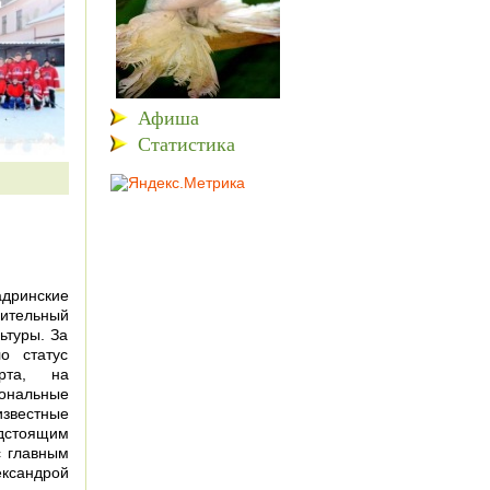
Афиша
Статистика
адринские
рительный
ьтуры. За
о статус
ерта, на
нальные
известные
дстоящим
с главным
сандрой