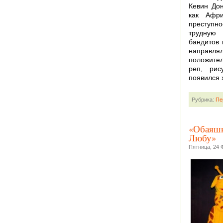
Кевин Дон
как Афри
преступн
трудную 
бандитов 
направ
положител
реп, рис
появился 
Рубрика:
Пе
«Обаяшк
Любу»
Пятница, 24 