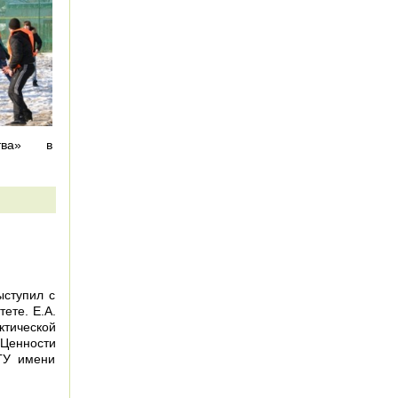
ьства» в
ыступил с
ете. Е.А.
ктической
енности
ГУ имени