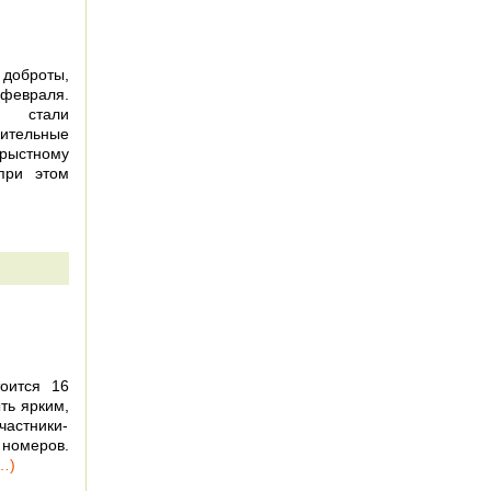
доброты,
евраля.
я стали
тельные
рыстному
при этом
оится 16
ть ярким,
частники-
 номеров.
…)