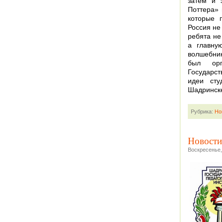
затем и 
Поттера» 
которые 
Россия не
ребята не
а главну
волшебни
был орг
Государст
идеи сту
Шадринск
Рубрика:
Но
Новост
Воскресенье,