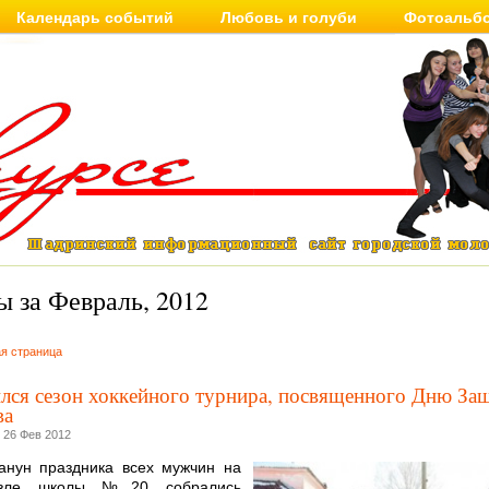
Календарь событий
Любовь и голуби
Фотоальб
 за Февраль, 2012
я страница
лся сезон хоккейного турнира, посвященного Дню За
ва
 26 Фев 2012
анун праздника всех мужчин на
озле школы №20 собрались