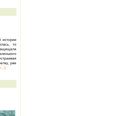
й истории
лась, то
 защищала
ленького
страивая
елку, уже
е…)