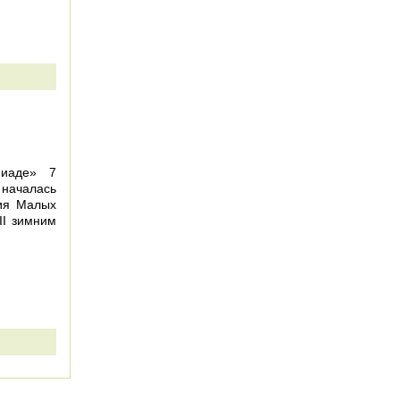
пиаде» 7
 началась
ия Малых
II зимним