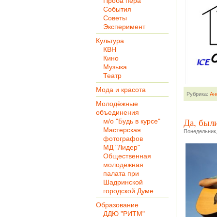
Проба пера
События
Советы
Эксперимент
Культура
КВН
Кино
Музыка
Театр
Мода и красота
Рубрика:
Ан
Молодёжные
объединения
Да, был
м/о "Будь в курсе"
Мастерская
Понедельник,
фотографов
МД "Лидер"
Общественная
молодежная
палата при
Шадринской
городской Думе
Образование
ДДЮ "РИТМ"