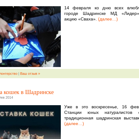
14 февраля ко дню всех влюб
городе Шадринске МД «Лидер»
акцию «Сваха».
(далее…)
лонтерство
|
Ваш отзыв »
а кошек в Шадринске
Фев 2014
Уже в это воскресенье, 16 фев
Станции юных натуралистов с
традиционная шадринская выстав
(далее…)