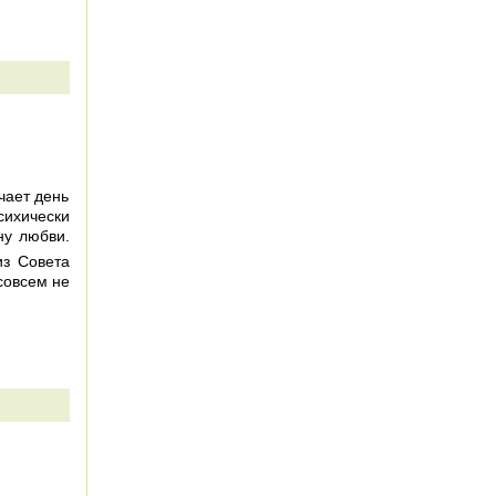
чает день
ихически
ну любви.
из Совета
совсем не