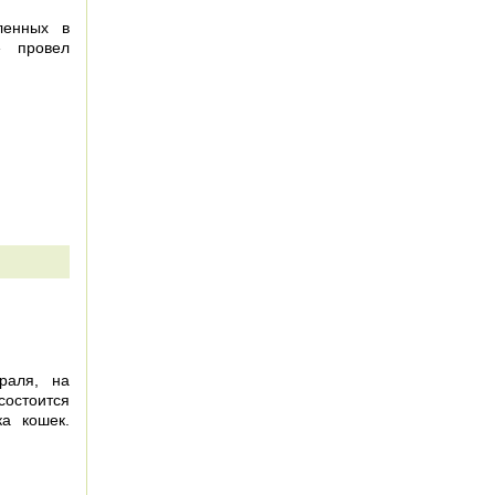
ленных в
 провел
раля, на
остоится
ка кошек.