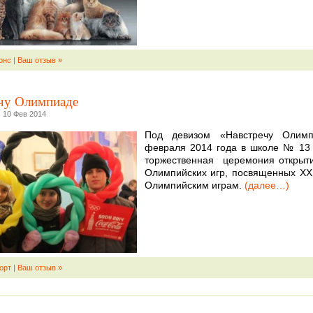
онс
|
Ваш отзыв »
чу Олимпиаде
 10 Фев 2014
Под девизом «Навстречу Олим
февраля 2014 года в школе № 13
торжественная церемония открыт
Олимпийских игр, посвященных XX
Олимпийским играм.
(далее…)
орт
|
Ваш отзыв »