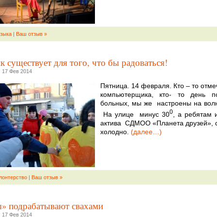
зыка
|
Ваш отзыв »
 существует для того, что бы радоваться!
 17 Фев 2014
Пятница. 14 февраля. Кто – то отме
компьютерщика, кто- то день пс
больных, мы же настроены на вол
0
На улице минус 30
, а ребятам 
актива СДМОО «Планета друзей», 
холодно.
(далее…)
лонтерство
|
Ваш отзыв »
» подрабатывают свахами
 17 Фев 2014