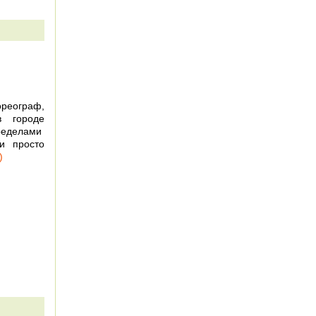
реограф,
в городе
ределами
и просто
)