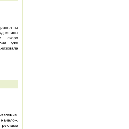
принял на
художницы
е скоро
 она уже
низовала
вление.
начало».
 реклама