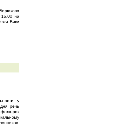
Бирюкова
 15.00 на
авки Вики
льности у
одня речь
 фолк-рок
ыкальному
лонников.