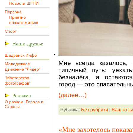
Новости ШГПИ
Персона
Приятно
познакомиться
Спорт
Наши друзья:
Шадринск.Инфо
Мне всегда казалось,
Молодежное
типичный путь: уехат
Движение "Лидер"
безнадёга, а остаютс
"Мастерская
фотографов"
город — это спасательны
(далее…)
Реклама
О разном
,
Города и
Страны
Рубрика:
Без рубрики
|
Ваш отзы
«Мне захотелось показат