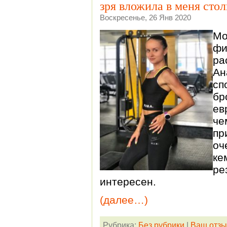
зря вложила в меня сто
Воскресенье, 26 Янв 2020
Мо
фи
р
Ан
сп
б
ев
че
пр
оч
ке
ре
интересен.
(далее…)
Рубрика:
Без рубрики
|
Ваш отзы