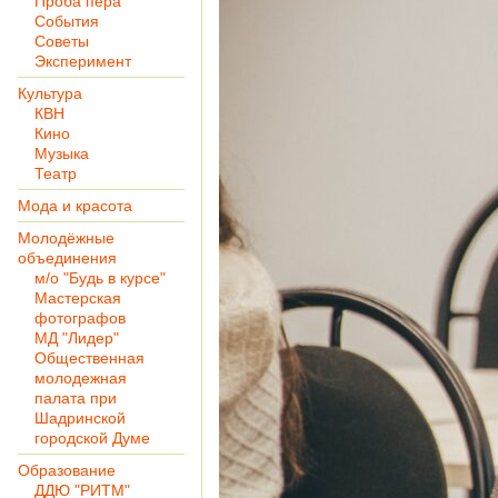
Проба пера
События
Советы
Эксперимент
Культура
КВН
Кино
Музыка
Театр
Мода и красота
Молодёжные
объединения
м/о "Будь в курсе"
Мастерская
фотографов
МД "Лидер"
Общественная
молодежная
палата при
Шадринской
городской Думе
Образование
ДДЮ "РИТМ"